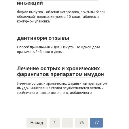
инъекций
Форма выпуска Таблетки Кеторолака, покрыты белой
оболочкой, двояковыпуклые. 10 таких таблеток в
контурной упаковке;
дантинорм отзывы
Способ применения и дозы Внутрь. По одной дозе
принимать 2–3 раза в день в
Лечение острых и хронических
фарингитов препаратом имудон
Лечение острых и хронических фарингитов препаратом
имудон Иннервация глотки осуществляется ветвями
тройничного, языкоглоточного, добавочного
Навигация
Назад
1
...
76
77
по