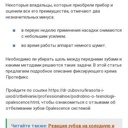
Некоторые владельцы, которые приобрели прибор и
оценили все его преимущества, отмечают два
незначительных минуса:
в первую неделю применения насадки снимаются
с небольшим усилием;
во время работы аппарат немного шумит.
Необходимо ли убирать щель между передними зубами и
какими методами решаются такие задачи. В этой статье
предлагаем подробное описание фиксирующего крема
Протефикс.
Пройдите по ссылке https://dr-zubov.ru/krasota-i-
uxod/otbelivanie/professionalnoe/podrobno-o-texnologii-
opalescence.html, чтобы ознакомиться с отзывами об
отбеливании зубов Opalescence системой.
Читайте также:
Реакция зубов на холодную и