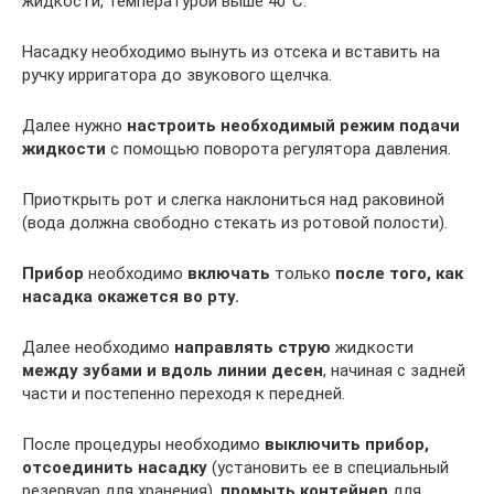
жидкости, температурой выше 40°С.
Насадку необходимо вынуть из отсека и вставить на
ручку ирригатора до звукового щелчка.
Далее нужно
настроить необходимый режим подачи
жидкости
с помощью поворота регулятора давления.
Приоткрыть рот и слегка наклониться над раковиной
(вода должна свободно стекать из ротовой полости).
Прибор
необходимо
включать
только
после того, как
насадка окажется во рту.
Далее необходимо
направлять струю
жидкости
между зубами и вдоль линии десен
, начиная с задней
части и постепенно переходя к передней.
После процедуры необходимо
выключить прибор,
отсоединить насадку
(установить ее в специальный
резервуар для хранения),
промыть контейнер
для