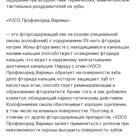
ощущений при воздействии термических, химических или
тактильных раздражителей на зубы.
«VOCO Профлюорид Варниш
»
— это фторсодержащий лак на основе специальной
смолы (колофоний) с содержанием 5%-ного фторида
натрия. Ионы фтора вместе с находящимися в канальцах
ионами кальция способствуют осаждению фторида
кальция, что ведет к надежному запечатыванию
дентинных канальцев. Наряду с этим «VOCO
Профлюорид Варниш» образует на поверхности зуба
депо фторида кальция, которое защищает зуб от
кислотных атак, способствует реминерализации и
образованию фторапатита. Кроме того, в лак добавлен
ксилитол, обладающий кариостатическим действием.
Колофониевая смола обеспечивает хорошее сцепление,
в том числе на влажных поверхностях. Поэтому, в
отличие от других фторсодержащих препаратов, «VOCO
Профлюорид Варниш» может применяться с успехом при
невозможности хорошо высушить поверхность зубов.