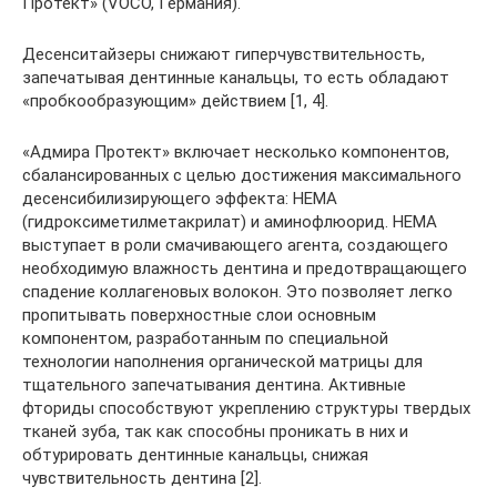
Протект» (VOCO, Германия).
Десенситайзеры снижают гиперчувствительность,
запечатывая дентинные канальцы, то есть обладают
«пробкообразующим» действием [1, 4].
«Адмира Протект» включает несколько компонентов,
сбалансированных с целью достижения максимального
десенсибилизирующего эффекта: НЕМА
(гидроксиметилметакрилат) и аминофлюорид. НЕМА
выступает в роли смачивающего агента, создающего
необходимую влажность дентина и предотвращающего
спадение коллагеновых волокон. Это позволяет легко
пропитывать поверхностные слои основным
компонентом, разработанным по специальной
технологии наполнения органической матрицы для
тщательного запечатывания дентина. Активные
фториды способствуют укреплению структуры твердых
тканей зуба, так как способны проникать в них и
обтурировать дентинные канальцы, снижая
чувствительность дентина [2].