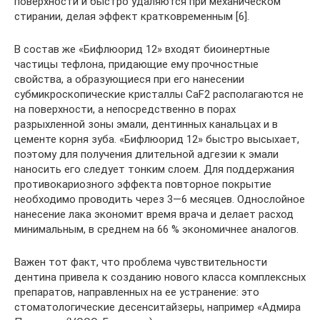
поверхности и быстро удаляются при механическом
стирании, делая эффект кратковременным [6].
В состав же «Бифлюорид 12» входят биоинертные
частицы тефлона, придающие ему прочностные
свойства, а образующиеся при его нанесении
субмикроскопические кристаллы CaF2 располагаются не
на поверхности, а непосредственно в порах
разрыхленной зоны эмали, дентинных канальцах и в
цементе корня зуба. «Бифлюорид 12» быстро высыхает,
поэтому для получения длительной адгезии к эмали
наносить его следует тонким слоем. Для поддержания
противокариозного эффекта повторное покрытие
необходимо проводить через 3—6 месяцев. Однослойное
нанесение лака экономит время врача и делает расход
минимальным, в среднем на 66 % экономичнее аналогов.
Важен тот факт, что проблема чувствительности
дентина привела к созданию нового класса комплексных
препаратов, направленных на ее устранение: это
стоматологические десенситайзеры, например «Адмира