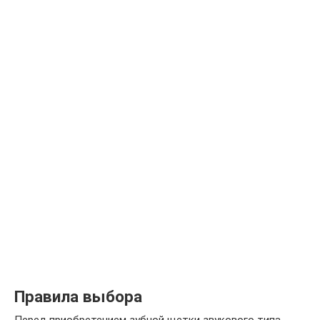
Правила выбора
Перед приобретением зубной щетки звукового типа