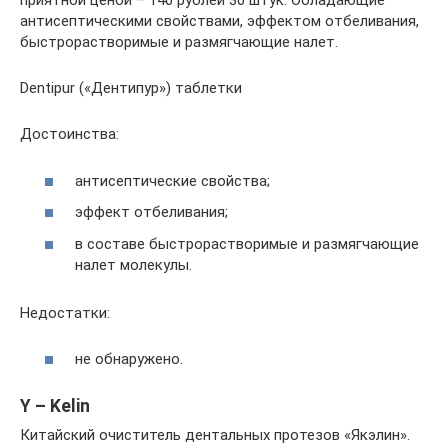
приятной ценой – 140 рублей 30 штук. Обладающие
антисептическими свойствами, эффектом отбеливания,
быстрорастворимые и размягчающие налет.
Dentipur («Дентипур») таблетки
Достоинства:
антисептические свойства;
эффект отбеливания;
в составе быстрорастворимые и размягчающие
налет молекулы.
Недостатки:
не обнаружено.
Y – Kelin
Китайский очиститель дентальных протезов «Якэлин».