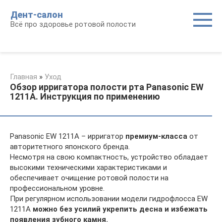
Перейти
Дент-салон
к
Всё про здоровье ротовой полости
контенту
Главная
»
Уход
Обзор ирригатора полости рта Panasonic EW
1211A. Инструкция по применению
Panasonic EW 1211A – ирригатор
премиум-класса
от
авторитетного японского бренда.
Несмотря на свою компактность, устройство обладает
высокими техническими характеристиками и
обеспечивает очищение ротовой полости на
профессиональном уровне.
При регулярном использовании модели гидрофлосса EW
1211A
можно без усилий укрепить десна и избежать
появления зубного камня.