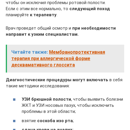
чтобы он исключил проблемы ротовой полости.
Если с этим все нормально, то
следующий поход
планируйте
к терапевту
.
Врач проведет общий осмотр и
при необходимости
направит к узким специалистам.
Читайте также:
Мембранопротективная
терапия при аллергической форме
десквамативного глоссита
Диагностические процедуры могут включать
в себя
такие методики исследования:
УЗИ брюшной полости
, чтобы выявить болезни
ЖКТ и УЗИ носовых пазух, чтобы исключить
проблемы в этой области;
взятие
соскоба изо рта
;
сдача крови на анализ;