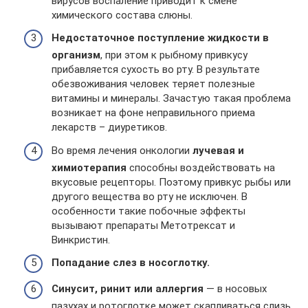
вирусов воспаление приводит к смене
химического состава слюны.
Недостаточное поступление жидкости в
организм
, при этом к рыбному привкусу
прибавляется сухость во рту. В результате
обезвоживания человек теряет полезные
витамины и минералы. Зачастую такая проблема
возникает на фоне неправильного приема
лекарств – диуретиков.
Во время лечения онкологии
лучевая и
химиотерапия
способны воздействовать на
вкусовые рецепторы. Поэтому привкус рыбы или
другого вещества во рту не исключен. В
особенности такие побочные эффекты
вызывают препараты Метотрексат и
Винкристин.
Попадание слез в носоглотку.
Синусит, ринит или аллергия
— в носовых
пазухах и ротоглотке может скапливаться слизь,