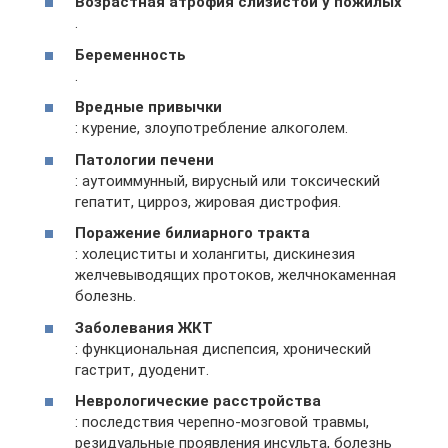
Возрастная атрофия слизистой у пожилых
.
Беременность
.
Вредные привычки
: курение, злоупотребление алкоголем.
Патологии печени
: аутоиммунный, вирусный или токсический
гепатит, цирроз, жировая дистрофия.
Поражение билиарного тракта
: холециститы и холангиты, дискинезия
желчевыводящих протоков, желчнокаменная
болезнь.
Заболевания ЖКТ
: функциональная диспепсия, хронический
гастрит, дуоденит.
Неврологические расстройства
: последствия черепно-мозговой травмы,
резидуальные проявления инсульта, болезнь