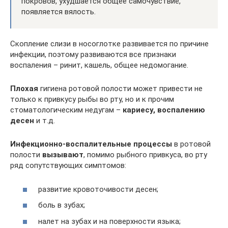
покровов, ухудшается общее самочувствие,
появляется вялость.
Скопление слизи в носоглотке развивается по причине
инфекции, поэтому развиваются все признаки
воспаления – ринит, кашель, общее недомогание.
Плохая
гигиена ротовой полости может привести не
только к привкусу рыбы во рту, но и к прочим
стоматологическим недугам –
кариесу, воспалению
десен
и т.д.
Инфекционно-воспалительные процессы
в ротовой
полости
вызывают
, помимо рыбного привкуса, во рту
ряд сопутствующих симптомов:
развитие кровоточивости десен;
боль в зубах;
налет на зубах и на поверхности языка;