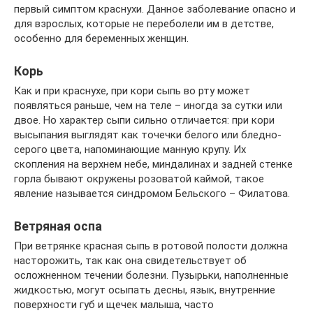
первый симптом краснухи. Данное заболевание опасно и
для взрослых, которые не переболели им в детстве,
особенно для беременных женщин.
Корь
Как и при краснухе, при кори сыпь во рту может
появляться раньше, чем на теле – иногда за сутки или
двое. Но характер сыпи сильно отличается: при кори
высыпания выглядят как точечки белого или бледно-
серого цвета, напоминающие манную крупу. Их
скопления на верхнем небе, миндалинах и задней стенке
горла бывают окружены розоватой каймой, такое
явление называется синдромом Бельского – Филатова.
Ветряная оспа
При ветрянке красная сыпь в ротовой полости должна
насторожить, так как она свидетельствует об
осложненном течении болезни. Пузырьки, наполненные
жидкостью, могут осыпать десны, язык, внутренние
поверхности губ и щечек малыша, часто