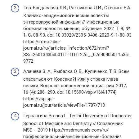
Тер-Багдасарян Л.В., Ратникова Л.И., Стенько Е.А.
Клинико-эпидемиологические аспекты
энтеровирусной инфекции // Инфекционные
болезни: новости, мнения, обучение. 2022. Т. 9, №
1. С. 88-93. doi: 10.33029/2305-3496-2020-9-1-88-93
https://infect-dis-
journal.ru/ru/jarticles_infection/672.html?
SSr=2601343bdb01ffffffff27c__07e4040b011a36-
9772
Алачева З. А., Рыбалка О. Б., Куличенко Т. В. Всем
спасаться от Коксаки?! Или у страха глаза
велики. Вопросы современной педиатрии. 2017;
16 (4): 286–290. doi: 10.15690/vsp.v16i4.1774)
https://vsp.spr-
journal.ru/jour/article/viewFile/1787/713
Герпангина Brenda L. Tesini. University of Rochester
School of Medicine and Dentistry // Справочник
MSD – 2019 https://msdmanuals.com/ru/
профессиональный/инфекционные-болезни/