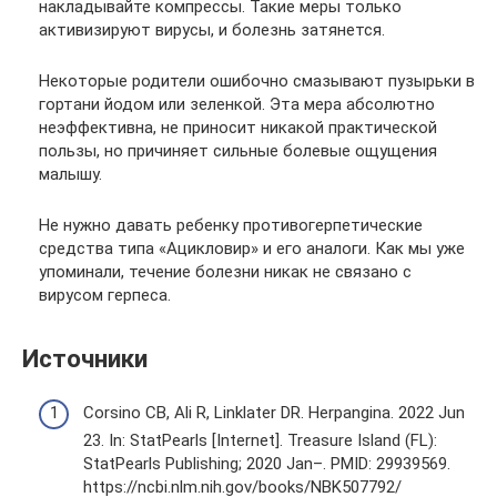
накладывайте компрессы. Такие меры только
активизируют вирусы, и болезнь затянется.
Некоторые родители ошибочно смазывают пузырьки в
гортани йодом или зеленкой. Эта мера абсолютно
неэффективна, не приносит никакой практической
пользы, но причиняет сильные болевые ощущения
малышу.
Не нужно давать ребенку противогерпетические
средства типа «Ацикловир» и его аналоги. Как мы уже
упоминали, течение болезни никак не связано с
вирусом герпеса.
Источники
Corsino CB, Ali R, Linklater DR. Herpangina. 2022 Jun
23. In: StatPearls [Internet]. Treasure Island (FL):
StatPearls Publishing; 2020 Jan–. PMID: 29939569.
https://ncbi.nlm.nih.gov/books/NBK507792/