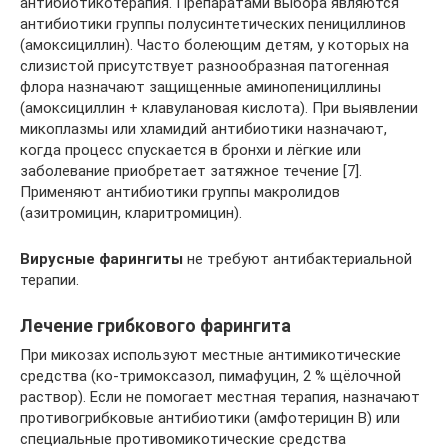
антибиотикотерапия. Препаратами выбора являются
антибиотики группы полусинтетических пенициллинов
(амоксициллин). Часто болеющим детям, у которых на
слизистой присутствует разнообразная патогенная
флора назначают защищенные аминопенициллины
(амоксициллин + клавулановая кислота). При выявлении
микоплазмы или хламидий антибиотики назначают,
когда процесс спускается в бронхи и лёгкие или
заболевание приобретает затяжное течение [7].
Применяют антибиотики группы макролидов
(азитромицин, кларитромицин).
Вирусные фарингиты
не требуют антибактериальной
терапии.
Лечение грибкового фарингита
При микозах используют местные антимикотические
средства (ко-тримоксазол, пимафуцин, 2 % щёлочной
раствор). Если не помогает местная терапия, назначают
противогрибковые антибиотики (амфотерицин В) или
специальные противомикотические средства