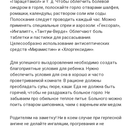
«Парацетамол» и т. д. Чтобы облегчить болевой
синдром в горле, полоскайте горло отварами шалфея,
ромашки, календулы, раствором соли или соды.
Полоскания следует проводить каждый час. Можно
применять специальные спреи и аэрозоли: «Гексорал»,
«Ингалипт», «Тантум-Верде». Облегчают боль
таблетки и пастилки для рассасывания.
Целесообразно использование антисептических
средств «Мирамистин» и «Хлоргексидин».
Для успешного выздоровления необходимо создать
благоприятные условия для ребенка. Нужно
обеспечить условия для сна в хорошо и часто
проветриваемой комнате. В рационе должны
преобладать супы, пюре, каши. Еда не должна быть
горячей, чтобы не раздражать больное горло. Не
забываем про обильное теплое питье. Больного можно
поить отваром шиповника, чаем с вареньем или медом.
Родителям на заметку! Ни в коем случае при герпесной
ангине не делайте ингаляции, прогревания и не