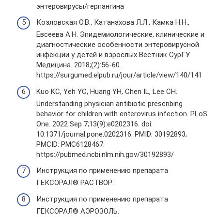
энтеровирусы/герпангина
Козловская О.В., Катанахова Л.Л., Камка Н.Н.,
Евсеева А.Н. Эпидемиологические, клинические и
диагностические особенности энтеровирусной
инфекции у детей и взрослых Вестник СурГУ.
Медицина. 2018;(2):56-60.
https://surgumed.elpub.ru/jour/article/view/140/141
Kuo KC, Yeh YC, Huang YH, Chen IL, Lee CH.
Understanding physician antibiotic prescribing
behavior for children with enterovirus infection. PLoS
One. 2022 Sep 7;13(9):e0202316. doi:
10.1371/journal.pone.0202316. PMID: 30192893;
PMCID: PMC6128467.
https://pubmed.ncbi.nlm.nih.gov/30192893/
Инструкция по применению препарата
ГЕКСОРАЛ® РАСТВОР:
Инструкция по применению препарата
ГЕКСОРАЛ® АЭРОЗОЛЬ: