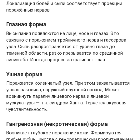
Локализация болей и сыпи соответствует проекции
поражённых нервов.
Глазная форма
Высыпания появляются на лице, носе и глазах. Это
связано с поражением тройничного нерва и гассерова
узла. Сыпь распространяется от уровня глаза до
теменной области, резко прерывается по срединной
линии лба. Иногда процесс затрагивает глаз.
Ушная форма
Поражается коленчатый узел. При этом захватывается
ушная раковина, наружный слуховой проход. Может
возникнуть паралич лицевого нерва и лицевой
мускулатуры — т.н. синдром Ханта. Теряется вкусовая
чувствительность.
Гангренозная (некротическая) форма
Возникает глубокое поражение кожи. Формируются
грубые рубцы, иногда с геморрагическим пропитыванием