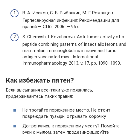
В. А. Исаков, С. Б. Рыбалкин, М. Г. Романцов.
Герпесвирусная инфекция: Рекомендации для
врачей — СПб., 2006. — 96 с.
S. Chernysh, I. Kozuharova. Anti-tumor activity of a
peptide combining patterns of insect alloferons and
mammalian immunoglobulins in naïve and tumor
antigen vaccinated mice. International
Immunopharmacology, 2013, v. 17, pp. 1090–1093.
Как избежать пятен?
Если высыпания все-таки уже появились,
придерживайтесь таких правил:
Не трогайте пораженное место. Не стоит
повреждать пузыри, отрывать корочку.
Дотронулись к пораженному месту? Помойте
руки с мылом, затем продезинфицируйте