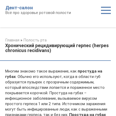
Перейти
Дент-салон
к
Всё про здоровье ротовой полости
контенту
Главная
»
Полость рта
Хронический рецидивирующий герпес (herpes
chronicus recidivans)
Многим знакомо такое выражение, как
простуда на
губах
. Обычно его используют, когда в области губ
образуется пузырек с прозрачным содержимым,
который впоследствии лопается и пораженное место
покрывается корочкой. Простуда на губах –
инфекционное заболевание, вызываемое вирусом
простого герпеса 1 или 2 типа. Источником заражения
могут быть инфицированные люди, как с выраженными
признаками герпеса, так и без них.
Простуда на губах