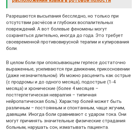
расположения языка в ротовой полости
Разрешаются высыпания бесследно, но только при
отсутствии расчёсов и глубоких воспалительных
повреждений. А вот болевые феномены могут
сохраняться длительно, иногда до года. Это требует
своевременной противовирусной терапии и купирования
боли.
В целом боли при опоясывающем герпесе достаточно
выраженные, усиливаются при движении, прикосновении
(даже незначительном). Их можно расценить как острые
(с продромы и до одного месяца), подострые (1-4
месяца) и хронические (более 4 месяцев –
постгерпетическая невралгия – типичная
нейропатическая боль). Характер болей может быть
различным – постоянным и спонтанным, чаще жгучим,
давящим. Иногда боли сравнивают с ударом тока. Они
могут причинять значительные физические страдания
больным, нарушать сон, изматывать пациента.