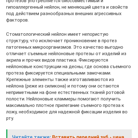
протезов употребляется биосовместимый и
гипоаллергенный нейлон, не меняющий цвета и свойств
под действием разнообразных внешних агрессивных
факторов.
Стоматологический нейлон имеет непористую
структуру, что исключает проникновение в протез
патогенных микроорганизмов. Это качество выгодно
отличает съемные нейлоновые протезы от изделий из
акрила и прочих видов пластика. Фиксируются
нейлоновые конструкции на десны, где основа съемного
протеза фиксируется специальными замочками.
Крепежные элементы также изготавливаются из
нейлона (реже из силикона) и потому они остаются
неприметными на фоне естественных тканей ротовой
полости. Нейлоновые кламмеры помогают получить
максимально плотное прилегание съемного протеза к
ложу, необходимое для надежной фиксации изделия во
рту.
Читайте также:
Вставить передний зуб - цена