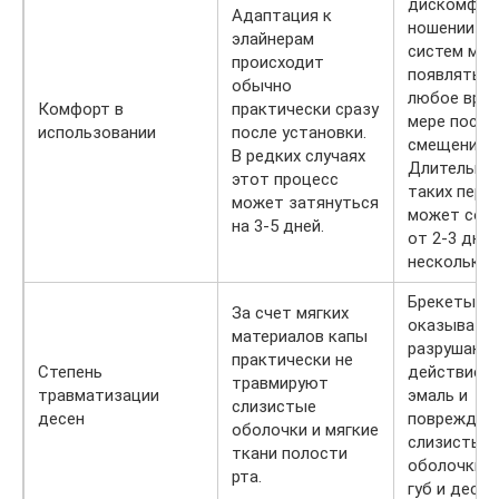
дискомфор
Адаптация к
ношении бр
элайнерам
систем мо
происходит
появляться
обычно
любое врем
Комфорт в
практически сразу
мере посте
использовании
после установки.
смещения з
В редких случаях
Длительно
этот процесс
таких пери
может затянуться
может сос
на 3-5 дней.
от 2-3 дне
нескольких
Брекеты мо
За счет мягких
оказывать
материалов капы
разрушающ
практически не
Степень
действие н
травмируют
травматизации
эмаль и
слизистые
десен
повреждат
оболочки и мягкие
слизистые
ткани полости
оболочки я
рта.
губ и десен