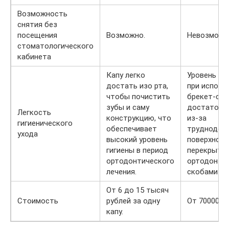
Возможность
снятия без
посещения
Возможно.
Невозможн
стоматологического
кабинета
Капу легко
Уровень ги
достать изо рта,
при исполь
чтобы почистить
брекет-сис
зубы и саму
достаточно
Легкость
конструкцию, что
из-за
гигиенического
обеспечивает
труднодос
ухода
высокий уровень
поверхност
гигиены в период
перекрыты
ортодонтического
ортодонти
лечения.
скобами и 
От 6 до 15 тысяч
Стоимость
рублей за одну
От 70000 ру
капу.