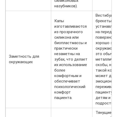
силиконовых
назубников).
Вестибуля
Капы
брекеты, к
изготавливаются
устанавли
из прозрачного
на передн
силикона или
поверхност
биопластмассы и
хорошо за
практически
окружающи
незаметны на
это обычн
Заметность для
зубах, что делает
металличе
окружающих
их использование
скобы, нош
более
такой конс
комфортным и
может дос
обеспечивает
эмоционал
психологический
переживан
комфорт
пациенту (
пациента.
детям и
подросткам
Тянущие бо