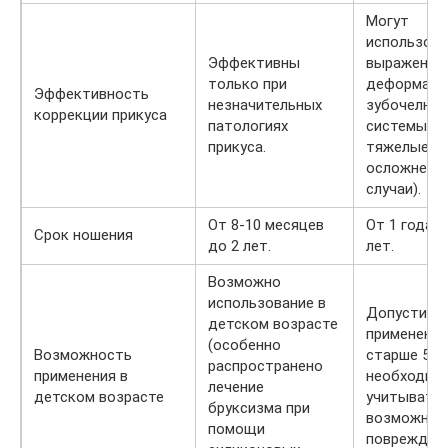
Могут
использова
Эффективны
выраженно
только при
деформаци
Эффективность
незначительных
зубочелюс
коррекции прикуса
патологиях
системы (в
прикуса.
тяжелые и
осложненн
случаи).
От 8-10 месяцев
От 1 года д
Срок ношения
до 2 лет.
лет.
Возможно
использование в
Допустимо
детском возрасте
применение
(особенно
Возможность
старше 5 ле
распространено
применения в
необходим
лечение
детском возрасте
учитывать
бруксизма при
возможные
помощи
повреждени