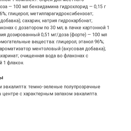
за — 100 мл бензидамина гидрохлорид — 0,15 г
6%; глицерол; метилпарагидроксибензоат;
обавка); сахарин; натрия гидрокарбонат;
конах с дозатором по 30 мл; в пачке картонной 1
ия дозированный 0,51 мг/доза (форте) — 100 мл
омогательные вещества: глицерол; этанол 96%;
 ароматизатор ментоловый (вкусовая добавка);
харинат; очищенная вода во флаконах с
й 1 флакон.
мы
м эвкалипта: темно-зеленые полупрозрачные
в центре с характерным запахом эвкалипта.