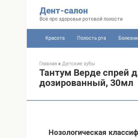
Перейти
Дент-салон
к
контенту
Всё про здоровье ротовой полости
Красота
Полость рта
Болезни
Главная
»
Детские зубы
Тантум Верде спрей 
дозированный, 30мл
Нозологическая классиф