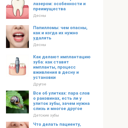
лазером: особенности и
преимущества
Десны
Папилломы: чем опасны,
как и когда их нужно
удалять
Десны
Как делают имплантацию
зуба: как ставят
импланты, процесс
вживления в десну и
установки
Другое
Все об улитках: пара слов
о раковинах, есть ли у
улиток зубы, зачем нужна
слизь и многое другое
Детские зубы
Что делать пациенту,