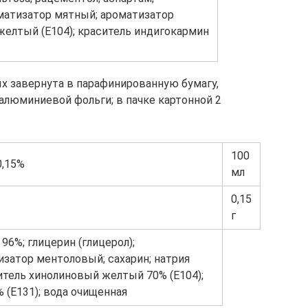
матизатор мятный; ароматизатор
желтый (E104); краситель индигокармин
рых завернута в парафинированную бумагу,
алюминиевой фольги; в пачке картонной 2
100
0,15%
мл
0,15
г
6%; глицерин (глицерол);
затор ментоловый; сахарин; натрия
ситель хинолиновый желтый 70% (E104);
 (E131); вода очищенная