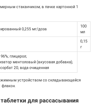
с мерным стаканчиком; в пачке картонной 1
100
зированный 0,255 мг/доза
мл
0,15
г
96%; глицерол;
изатор ментоловый (вкусовая добавка);
исорбат 20; вода очищенная
 нажимным устройством со складывающейся
1 флакон.
. таблетки для рассасывания