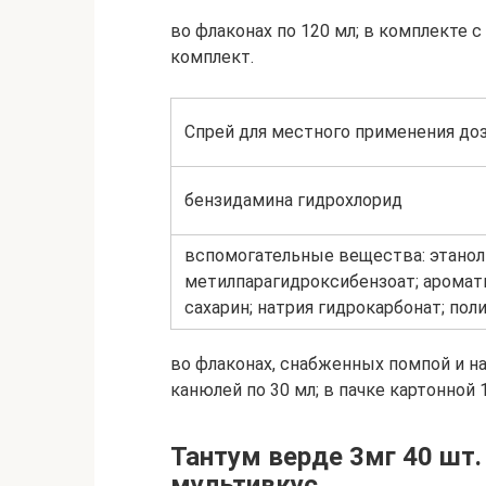
во флаконах по 120 мл; в комплекте 
комплект.
Спрей для местного применения до
бензидамина гидрохлорид
вспомогательные вещества: этанол 
метилпарагидроксибензоат; аромат
сахарин; натрия гидрокарбонат; пол
во флаконах, снабженных помпой и
канюлей по 30 мл; в пачке картонной 
Тантум верде 3мг 40 шт
мультивкус