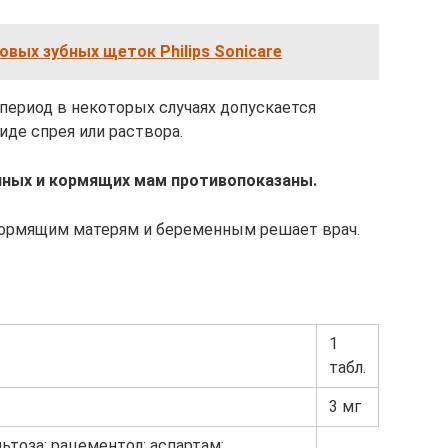
овых зубных щеток Philips Sonicare
период в некоторых случаях допускается
иде спрея или раствора.
нных и кормящих мам противопоказаны.
ормящим матерям и беременным решает врач.
1
табл.
3 мг
тоза; рацементол; аспартам;