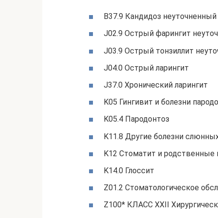
B37.9 Кандидоз неуточненный
J02.9 Острый фарингит неуто
J03.9 Острый тонзиллит неуто
J04.0 Острый ларингит
J37.0 Хронический ларингит
K05 Гингивит и болезни парод
K05.4 Пародонтоз
K11.8 Другие болезни слюнны
K12 Стоматит и родственные
K14.0 Глоссит
Z01.2 Стоматологическое обс
Z100* КЛАСС XXII Хирургическ