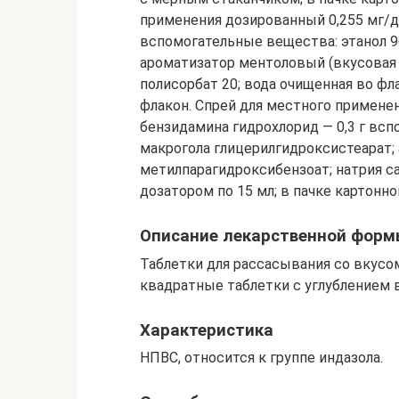
применения дозированный 0,255 мг/до
вспомогательные вещества: этанол 9
ароматизатор ментоловый (вкусовая д
полисорбат 20; вода очищенная во фла
флакон. Спрей для местного применен
бензидамина гидрохлорид — 0,3 г всп
макрогола глицерилгидроксистеарат;
метилпарагидроксибензоат; натрия са
дозатором по 15 мл; в пачке картонно
Описание лекарственной фор
Таблетки для рассасывания со вкусо
квадратные таблетки с углублением 
Характеристика
НПВС, относится к группе индазола.