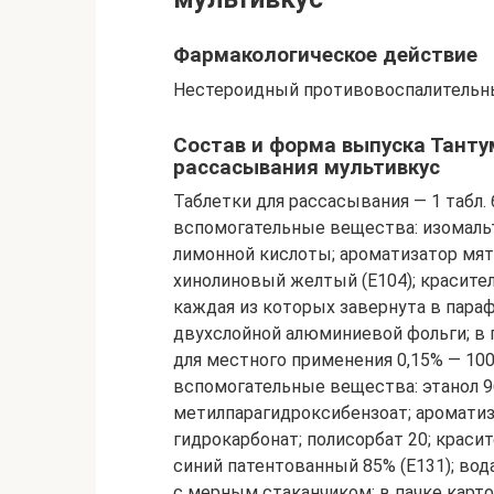
Фармакологическое действие
Нестероидный противовоспалительны
Состав и форма выпуска Танту
рассасывания мультивкус
Таблетки для рассасывания — 1 табл.
вспомогательные вещества: изомальт
лимонной кислоты; ароматизатор мят
хинолиновый желтый (E104); краситель
каждая из которых завернута в пара
двухслойной алюминиевой фольги; в п
для местного применения 0,15% — 100
вспомогательные вещества: этанол 96
метилпарагидроксибензоат; ароматиз
гидрокарбонат; полисорбат 20; краси
синий патентованный 85% (E131); вод
с мерным стаканчиком; в пачке карто