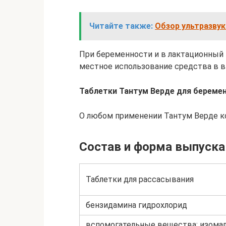
Читайте также:
Обзор ультразвук
При беременности и в лактационный 
местное использование средства в в
Таблетки Тантум Верде для береме
О любом применении Тантум Верде к
Состав и форма выпуска
Таблетки для рассасывания
бензидамина гидрохлорид
вспомогательные вещества: изомаль