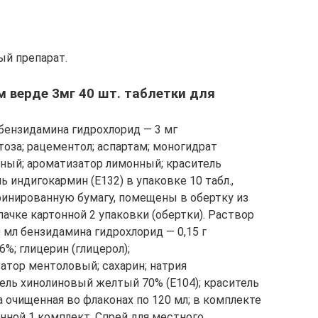
й препарат.
м верде 3мг 40 шт. таблетки для
 бензидамина гидрохлорид — 3 мг
оза; рацементол; аспартам; моногидрат
ный; ароматизатор лимонный; краситель
 индигокармин (E132) в упаковке 10 табл.,
финированную бумагу, помещены в обертку из
ачке картонной 2 упаковки (обертки). Раствор
 мл бензидамина гидрохлорид — 0,15 г
%; глицерин (глицерол);
атор ментоловый; сахарин; натрия
тель хинолиновый желтый 70% (E104); краситель
а очищенная во флаконах по 120 мл; в комплекте
нной 1 комплект. Спрей для местного