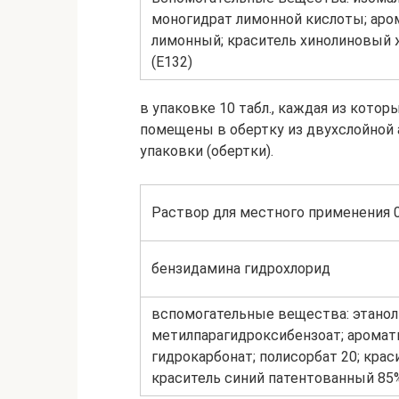
моногидрат лимонной кислоты; аро
лимонный; краситель хинолиновый 
(E132)
в упаковке 10 табл., каждая из кото
помещены в обертку из двухслойной 
упаковки (обертки).
Раствор для местного применения 
бензидамина гидрохлорид
вспомогательные вещества: этанол 9
метилпарагидроксибензоат; аромати
гидрокарбонат; полисорбат 20; кра
краситель синий патентованный 85%