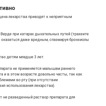
тивно
 цена лекарства приводят к неприятным
Верде при катарах дыхательных путей (трахеите
т оказаться даже вредным, спазмируя бронхиолы
во детям младше 3 лет.
епарата не применяется малышам раннего
а и в этом возрасте довольно часты, так как
блемами во рту (при отсутствии
ил использования лекарства).
ют не разведенный раствор препарата для