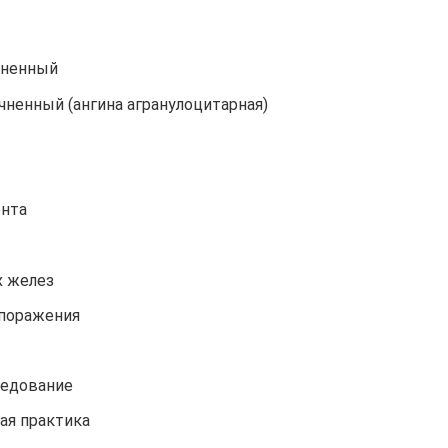
чненный
чненный (ангина агранулоцитарная)
онта
х желез
 поражения
ледование
ая практика