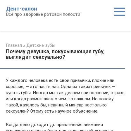
Перейти
Дент-салон
к
Всё про здоровье ротовой полости
контенту
Главная
»
Детские зубы
Почему девушка, покусывающая губу,
выглядит сексуально?
У каждого человека есть свои привычки, плохие или
хорошие, — это часть нас. Одна из таких привычек —
кусать губы. Иногда мы так делаем при волнении, страхе
или когда размышляем о чем-то важном. Но почему
такой, казалось бы, невинный маневр настолько
сексуален? Этому есть научное объяснение.
Когда дело доходит до привлечения внимания
смазливого парня в баре, покусывание губ — всегда