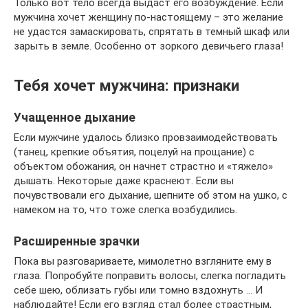
Только вот тело всегда выдаст его возбуждение. Если
мужчина хочет женщину по-настоящему – это желание
не удастся замаскировать, спрятать в темный шкаф или
зарыть в земле. Особенно от зоркого девичьего глаза!
Тебя хочет мужчина: признаки
Учащенное дыхание
Если мужчине удалось близко провзаимодействовать
(танец, крепкие объятия, поцелуй на прощание) с
объектом обожания, он начнет страстно и «тяжело»
дышать. Некоторые даже краснеют. Если вы
почувствовали его дыхание, шепните об этом на ушко, с
намеком на то, что тоже слегка возбудились.
Расширенные зрачки
Пока вы разговариваете, мимолетно взгляните ему в
глаза. Попробуйте поправить волосы, слегка погладить
себе шею, облизать губы или томно вздохнуть … И
наблюдайте! Если его взгляд стал более страстным,