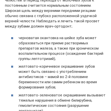
челюстей. В период перехода от молочных зубов к
постоянным считается нормальным состоянием.
Широкая щель между верхними передними резцами
обычно связана с глубоко расположенной уздечкой
верхней челюсти. Наблюдать и лечить такой просвет
между зубами должен врач-ортодонт;
черноватая окантовка на шейке зуба может
образоваться при приеме растворимых
препаратов железа, а также при хроническом
воспалительном процессе (осаждение бактерий
группы лептотрихий);
желтовато-коричневое окрашивание зубов
может быть связано с употреблением
антибиотиков – мамой во 2-й половине
беременности или самим ребенком во время
формирования зубов;
желтовато-зеленоватое окрашивание вызывают
тяжелые нарушения в обмене билирубина,
гемолитические состояния (разрушение
эритроцитов);