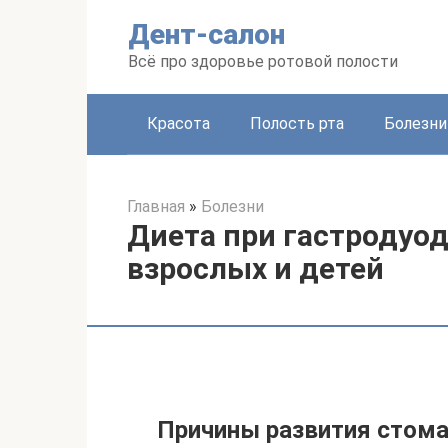
Перейти
Дент-салон
к
контенту
Всё про здоровье ротовой полости
Красота
Полость рта
Болезни
Главная
»
Болезни
Диета при гастродуо
взрослых и детей
Причины развития стом