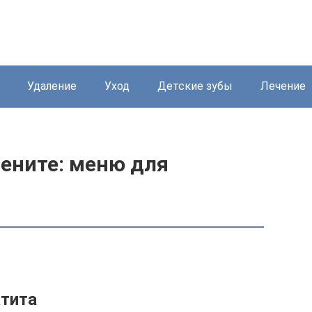
Удаление
Уход
Детские зубы
Лечение
дените: меню для
атита