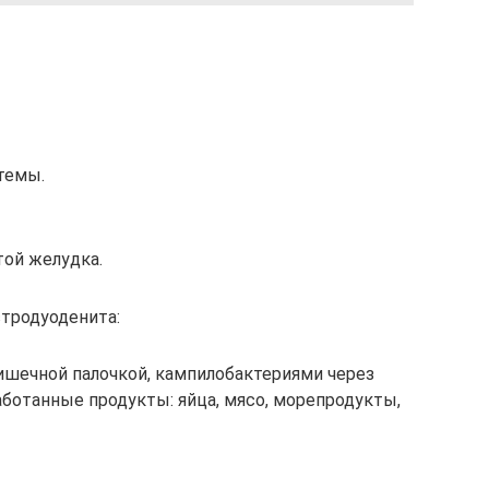
темы.
той желудка.
тродуоденита:
ишечной палочкой, кампилобактериями через
ботанные продукты: яйца, мясо, морепродукты,