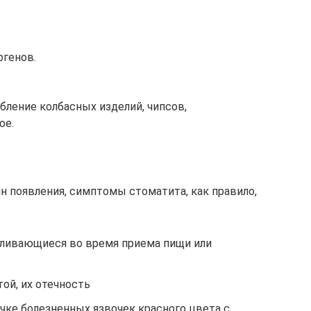
ргенов.
бление колбасных изделий, чипсов,
ое.
 появления, симптомы стоматита, как правило,
силивающиеся во время приема пищи или
ой, их отечность
чке болезненных язвочек красного цвета с