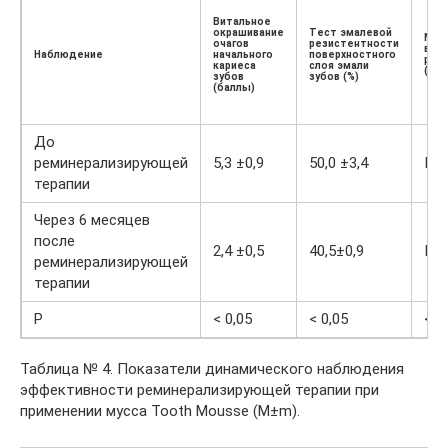
Витальное
окрашивание
Тест эмалевой
Мик
очагов
резистентности
выс
Наблюдение
начального
поверхностного
рот
кариеса
слоя эмали
(тип
зубов
зубов (%)
(баллы)
До
реминерализирующей
5,3 ±0,9
50,0 ±3,4
III 
терапии
Через 6 месяцев
после
2,4 ±0,5
40,5±0,9
I т
реминерализирующей
терапии
Р
< 0,05
< 0,05
< 0
Таблица № 4. Показатели динамического наблюдения
эффективности реминерализирующей терапии при
применении мусса Tooth Mousse (М±m).