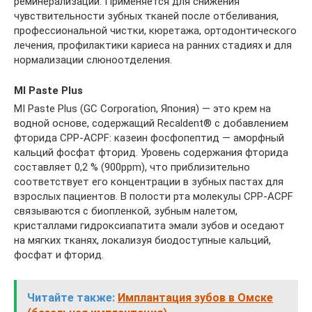
реминерализации. Применяется для снижения
чувствительности зубных тканей после отбеливания,
профессиональной чистки, кюретажа, ортодонтического
лечения, профилактики кариеса на ранних стадиях и для
нормализации слюноотделения.
MI Paste Plus
MI Paste Plus (GC Corporation, Япония) — это крем на
водной основе, содержащий Recaldent® с добавлением
фторида СРР-АСРF: казеин фосфопептид — аморфный
кальций фосфат фторид. Уровень содержания фторида
составляет 0,2 % (900ppm), что приблизительно
соответствует его концентрации в зубных пастах для
взрослых пациентов. В полости рта молекулы СРР-АСРF
связываются с биопленкой, зубным налетом,
кристаллами гидроксиапатита эмали зубов и оседают
на мягких тканях, локализуя биодоступные кальций,
фосфат и фторид.
Читайте также:
Имплантация зубов в Омске