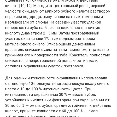
оценивает устойчивость эмали зубов к действию
кислот [10, 12]. Методика: центральный резец верхней
челюсти очищали от мягкого зубного налета раствором
перекиси водорода, высушивали ватным тампоном и
изолировали от слюны. На середину вестибулярной
поверхности зуба на 5 сек. наносили протравочную
кислоту диаметром 2—3 мм. Затем протравленный
участок окрашивали 1%-ным водным раствором
метиленового синего. Стирающими движениями
краситель снимали сухим ватным тампоном, тщательно
прижимая его к поверхности зуба. Краситель полностью
снимается с непротравленной поверхности эмали,
оставляя окрашенным участок протравки.
Для оценки интенсивности окрашивания использовали
оттеночную 10-польную типографическую шкалу синего
цвета с 10 до 100 % интенсивности цвета. При
интенсивности окрашивания 30 % — эмаль зубов,
устойчивая к кислотным факторам, при окрашивании от
30 до 60 % — эмаль зубов, среднеустойчивая к действию
кислот, при интенсивности от 60 до 100 % — эмаль
зубов, неустойчивая к действию кислот.