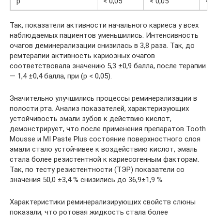
р
< 0,05
< 0,05
< 0
Так, показатели активности начального кариеса у всех
наблюдаемых пациентов уменьшились. Интенсивность
очагов деминерализации снизилась в 3,8 раза. Так, до
ремтерапии активность кариозных очагов
соответствовала значению 5,3 ±0,9 балла, после терапии
— 1,4 ±0,4 балла, при (р < 0,05).
Значительно улучшились процессы реминерализации в
полости рта. Анализ показателей, характеризующих
устойчивость эмали зубов к действию кислот,
демонстрирует, что после применения препаратов Tooth
Mousse и MI Paste Plus состояние поверхностного слоя
эмали стало устойчивее к воздействию кислот, эмаль
стала более резистентной к кариесогенным факторам.
Так, по тесту резистентности (ТЭР) показатели со
значения 50,0 ±3,4 % снизились до 36,9±1,9 %.
Характеристики реминерализирующих свойств слюны
показали, что ротовая жидкость стала более