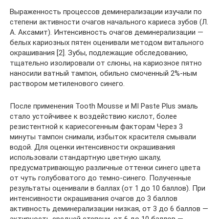
Выраженность процессов деминерализации изучали по
степени активности очагов начального кариеса зубов (Л.
А. Аксамит). Интенсивность очагов деминерализации —
белых кариозных пятен оценивали методом витального
окрашивания [2]. Зубы, подлежащие обследованию,
тщательно изолировали от слюны, на кариозное пятно
наносили ватный тампон, обильно смоченный 2%-ным
раствором метиленового синего.
После применения Tooth Mousse и MI Paste Plus эмаль
стало устойчивее к воздействию кислот, более
резистентной к кариесогенным факторам Через 3
минуты тампон снимали, избыток красителя смывали
водой. Для оценки интенсивности окрашивания
использовали стандартную цветную шкалу,
предусматривающую различные оттенки синего цвета
от чуть голубоватого до темно-синего. Полученные
результаты оценивали в баллах (от 1 до 10 баллов). При
интенсивности окрашивания очагов до 3 баллов
активность деминерализации низкая, от 3 до 6 баллов —
активность средней степени, от 6 до 10 баллов —