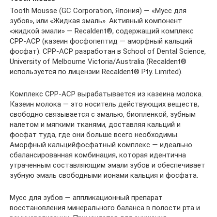
Tooth Mousse (GC Corporation, Япония) — «Мусс для
зубов», или «Жидкая эмаль». Активный компонент
«жидкой эмали» — Recaldent®, содержащий комплекс
СРР-АСР (казеин фосфопептид — аморфный кальций
фосфат). CPP-ACP разработан в School of Dental Science,
University of Melbourne Victoria/Australia (Recaldent®
используется по лицензии Recaldent® Pty. Limited).
Комплекс CPP-ACP вырабатывается из казеина молока.
Казеин молока — это носитель действующих веществ,
свободно связывается с эмалью, биопленкой, зубным
налетом и мягкими тканями, доставляя кальций и
фосфат туда, где они больше всего необходимы.
Аморфный кальцийфосфатный комплекс — идеально
сбалансированная комбинация, которая идентична
утраченным составляющим эмали зубов и обеспечивает
зубную эмаль свободными ионами кальция и фосфата.
Мусс для зубов — аппликационный препарат
восстановления минерального баланса в полости рта и