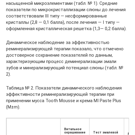
насыщенной микроэлементами (табл. № 1). Средние
показатели по микрокристаллизации слюны до лечения
соответствовали III типу — несформированные
кристаллы (2,8 — 0,1 балла), после лечения — I типу —
оформленная кристаллическая решетка (1,3— 0,2 балла).
Динамическое наблюдение за эффективностью
реминерализирующей терапии показало, что отмечено
достоверное сохранение показателей по данным,
характеризующим процесс деминерализации эмали
зубов и минерализирующий потенциал слюны (табл. №
2).
Таблица № 2. Показатели динамического наблюдения
эффективности реминерализирующей терапии при
применении мусса Tooth Mousse и крема MI Paste Plus
(М±m).
Витальное
окрашивание
Тест эмалевой
Мик