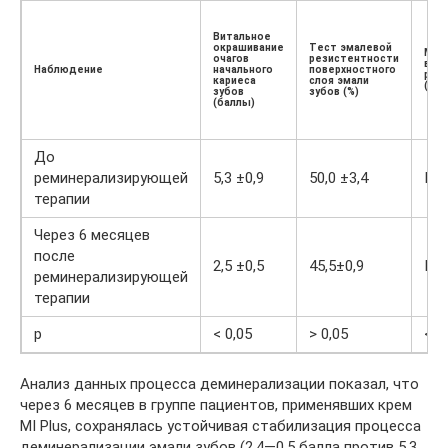
Витальное
окрашивание
Тест эмалевой
Мик
очагов
резистентности
выс
Наблюдение
начального
поверхностного
рот
кариеса
слоя эмали
(тип
зубов
зубов (%)
(баллы)
До
реминерализирующей
5,3 ±0,9
50,0 ±3,4
III 
терапии
Через 6 месяцев
после
2,5 ±0,5
45,5±0,9
II 
реминерализирующей
терапии
р
< 0,05
> 0,05
< 0
Анализ данных процесса деминерализации показал, что
через 6 месяцев в группе пациентов, применявших крем
MI Plus, сохранялась устойчивая стабилизация процесса
деминерализации эмали зубов (2,4—0,5 балла против 5,3