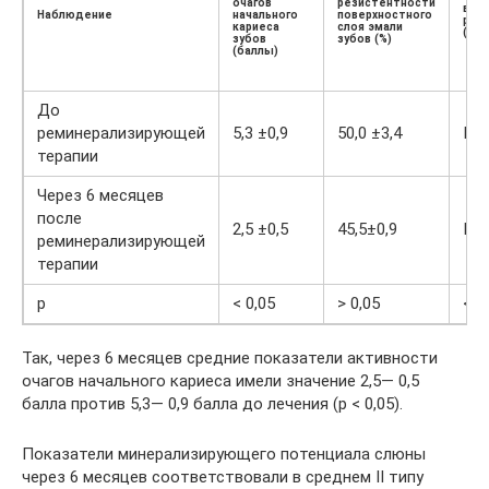
очагов
резистентности
выс
Наблюдение
начального
поверхностного
рот
кариеса
слоя эмали
(тип
зубов
зубов (%)
(баллы)
До
реминерализирующей
5,3 ±0,9
50,0 ±3,4
III 
терапии
Через 6 месяцев
после
2,5 ±0,5
45,5±0,9
II 
реминерализирующей
терапии
р
< 0,05
> 0,05
< 0
Так, через 6 месяцев средние показатели активности
очагов начального кариеса имели значение 2,5— 0,5
балла против 5,3— 0,9 балла до лечения (р < 0,05).
Показатели минерализирующего потенциала слюны
через 6 месяцев соответствовали в среднем II типу