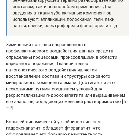
реминерализирующей терапии разнообразен как по
составам, так и по способам применения. Для
введения в ткани зуба активных компонентов
используют: аппликации, полоскания, гели, лаки,
пасты, пленки, электрофорез и фонофорез и т. д.
Химический состав и направленность
профилактического воздействия данных средств
определены процессами, происходящими в области
кариозного поражения. Главной целью
патогенетического воздействия является
восстановление состава и структуры основного
минерального компонента эмали. Достигается это
несколькими путями: созданием условий для
рекристаллизации гидроксиапатита или выращиванием
его аналогов, обладающих меньшей растворимостью [5
—7].
Большей динамической устойчивостью, чем
гидроксиапатит, обладает фторапатит, что
обусловливает его большую резистентность.