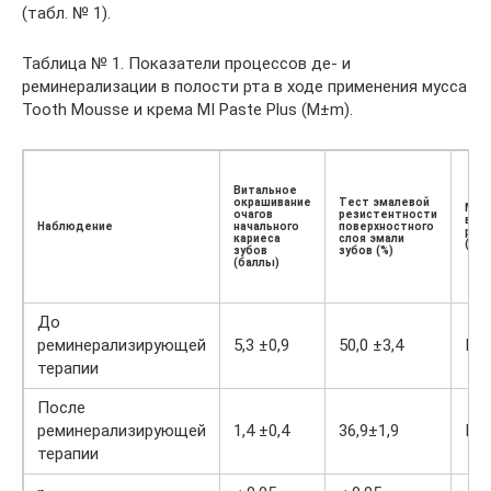
(табл. № 1).
Таблица № 1. Показатели процессов де- и
реминерализации в полости рта в ходе применения мусса
Tooth Mousse и крема MI Paste Plus (М±m).
Витальное
окрашивание
Тест эмалевой
Мик
очагов
резистентности
выс
Наблюдение
начального
поверхностного
рот
кариеса
слоя эмали
(тип
зубов
зубов (%)
(баллы)
До
реминерализирующей
5,3 ±0,9
50,0 ±3,4
III 
терапии
После
реминерализирующей
1,4 ±0,4
36,9±1,9
I т
терапии