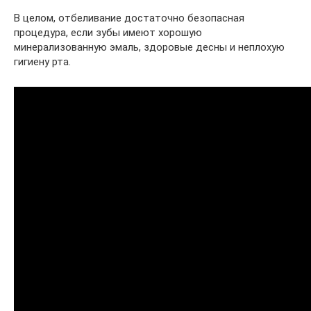
В целом, отбеливание достаточно безопасная
процедура, если зубы имеют хорошую
минерализованную эмаль, здоровые десны и неплохую
гигиену рта.