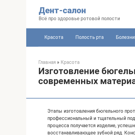
Перейти
Дент-салон
к
контенту
Всё про здоровье ротовой полости
Красота
Полость рта
Болезни
Главная
»
Красота
Изготовление бюгель
современных матери
Этапы изготовления бюгельного прот
профессиональный и тщательный подх
процесса получается изделие, успе
восстанавливающее зубной ряд. Кон