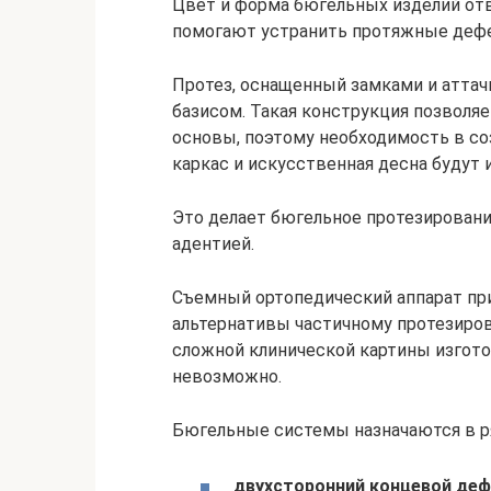
Цвет и форма бюгельных изделий от
помогают устранить протяжные дефек
Протез, оснащенный замками и аттач
базисом. Такая конструкция позволя
основы, поэтому необходимость в соз
каркас и искусственная десна будут 
Это делает бюгельное протезировани
адентией.
Съемный ортопедический аппарат пр
альтернативы частичному протезирова
сложной клинической картины изгот
невозможно.
Бюгельные системы назначаются в ря
двухсторонний концевой де