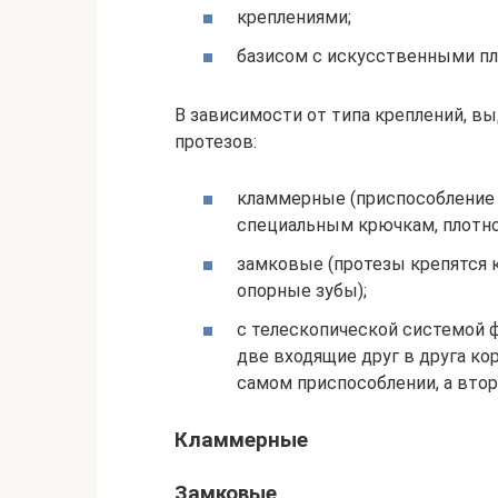
креплениями;
базисом с искусственными п
В зависимости от типа креплений, 
протезов:
кламмерные (приспособление у
специальным крючкам, плотн
замковые (протезы крепятся 
опорные зубы);
с телескопической системой ф
две входящие друг в друга кор
самом приспособлении, а втора
Кламмерные
Замковые