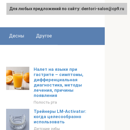
Для любых предложений по сайту: dentori-salon@cp9.ru
Десны
Другое
Налет на языке при
гастрите – симптомы,
дифференциальная
диагностика, методы
лечения, причины
появления
Полость рта
Трейнеры LM-Activator:
когда целесообразно
использовать
Детские зубы