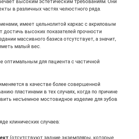
вечает высоким эстетическим требованиям. Они
ты в различных частях челюстного ряда.
менами, имеет цельнолитой каркас с акриловым
ет достичь высоких показателей прочности
дании массивного базиса отсутствует, а значит,
иметь малый вес.
е оптимальным для пациента с частичной
именяется в качестве более совершенной
нию пластинами в тех случаях, когда по причине
овить несъемное мостовидное изделие для зубов
де клинических случаев:
фект
(отсутствуют задние экземпляры, которые