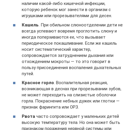
наличии какой-либо кишечной инфекции,
которую ребенок мог занести в организм с
игрушками или прорезывателями для десен.
Кашель
. При обильном слюноотделении дети не
всегда успевают вовремя проглотить слюну и
иногда поперхиваются ее, что вызывает
периодическое покашливание. Если же кашель
носит систематический характер,
сопровождается затруднением дыхания или
отхождением мокроты — то это говорит в
пользу присоединения воспаления дыхательных
путей.
Красное горло
. Воспалительная реакция,
возникающая в деснах при прорезывании зубов,
не может переходить на слизистые оболочки
горла. Покраснение небных дужек или глотки —
признак фарингита или ОРЗ.
Рвота
часто сопровождает у маленьких детей
высокую температуру тела. Но она может быть
признаком поражения нервной системы или