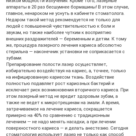
низкой мощности излучения. Кроме того, лазерные
аппараты в 20 раз бесшумнее бормашины! В этом случае,
главное, ненароком не уснуть в кабинете стоматолога.
Недаром такой метод рекомендуется не только для
людей с повышенной чувствительностью к боли и
звукам, но также наиболее чутким к восприятию
внешних раздражителей — беременным и детям. К тому
же, процедура лазерного лечения кариеса абсолютно
стерильна — наконечник установки не соприкасается с
зубами.
Препарирование полости лазер осуществляет,
избирательно воздействуя на кариес, а, точнее, только
на инфицированную кариесом ткань. Воздействие
полностью подавляет рост кариозных бактерий и
исключает риск возникновения вторичного кариеса. При
этом лазерный метод не вредит здоровым зубам, а
также не ведет к микротрещинам на эмали. А время,
затрачиваемое на лечение кариеса, сокращается
примерно на 40% по сравнению с традиционным
лечением — не надо менять насадки, а при лечении
поверхностного кариеса — и делать анестезию. Сегодня
стоматология использует лазер не только как способ